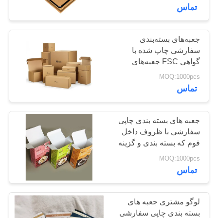
بسته‌بندی محصولات
کیفیت
تماس
روزمره
تماس
جعبه‌های بسته‌بندی
سفارشی چاپ شده با
با
گواهی FSC جعبه‌های
ما
مقوایی که برای پاسخگویی
MOQ:1000pcs
به نیازها و مشخصات
تماس
بسته‌بندی متنوع طراحی
درخواست
شده‌اند
نقل قول
جعبه های بسته بندی چاپی
سفارشی با ظروف داخل
فوم که بسته بندی و گزینه
نقشه
های ارتباطی منحصر به
MOQ:1000pcs
سایت
فرد را فراهم می کنند
تماس
PRIVACY
لوگو مشتری جعبه های
POLICY
بسته بندی چاپی سفارشی