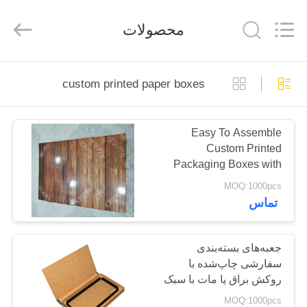
Lianyi
International
industrial
محصولات
and
trading
co.,Ltd.
All
Rights
خانه
Reserved.
custom printed paper boxes
محصولات
Easy To Assemble
Custom Printed
دربارهی
Packaging Boxes with
ما
Accepted Custom Logo
MOQ:1000pcs
Printing
تماس
کارخانه
تور
جعبه‌های بسته‌بندی
سفارشی چاپ‌شده با
روکش براق یا مات با سبک
کنترل
معمولی مناسب برای
MOQ:1000pcs