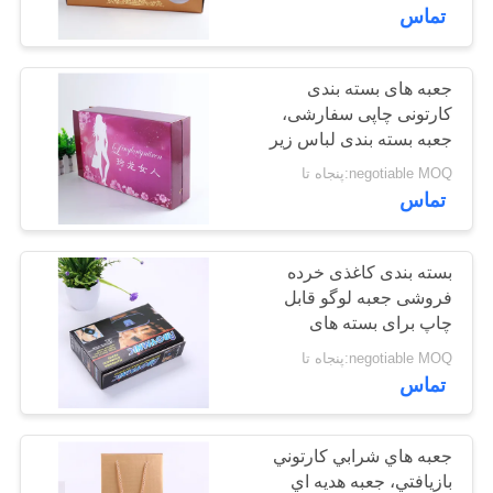
کیفیت
تماس
تماس
جعبه های بسته بندی
11
کارتونی چاپی سفارشی،
با
جعبه های بسته بندی
جعبه بسته بندی لباس زیر
ما
برای سوتین زنانه
negotiable MOQ:پنجاه تا
کارتونی
تماس
درخواست
نقل قول
بسته بندی کاغذی خرده
فروشی جعبه لوگو قابل
چاپ برای بسته های
21
نقشه
تجهیزات کراس فیت
negotiable MOQ:پنجاه تا
جعبه هدیه کاغذی
سایت
تماس
سفت و سخت
PRIVACY
جعبه هاي شرابي كارتوني
POLICY
بازيافتي، جعبه هديه اي