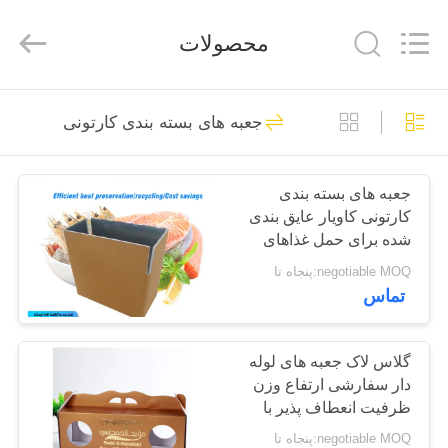
Lianyi
International
industrial
محصولات
and
trading
co.,Ltd.
All
Rights
خانه
Reserved.
46
جعبه های بسته بندی کارتونی
جعبه بسته بندی
محصولات
کاغذی
جعبه های بسته بندی
کارتونی کاویار عایق بندی
دربارهی
شده برای حمل غذاهای
ما
دریایی
negotiable MOQ:پنجاه تا
تماس
18
کارخانه
جعبه بسته بندی مواد
تور
گلاس لاک جعبه های لوله
دار سفارشی ارتفاع وزن
غذایی
ظرفیت انعطاف پذیر با
کنترل
پنجره
negotiable MOQ:پنجاه تا