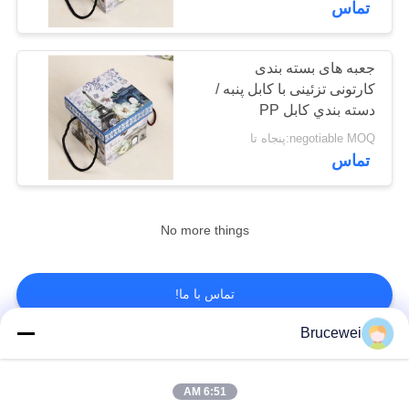
تماس
8
جعبه های بسته بندی
بروشورهای رنگی
کارتونی تزئینی با کابل پنبه /
دسته بندي کابل PP
negotiable MOQ:پنجاه تا
تماس
6
No more things
آب آشامیدنی های
تبلیغاتی
تماس با ما!
Brucewei
دسته بندی های محبوب
همه
6:51 AM