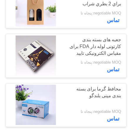
براي 2 بطري شراب
negotiable MOQ:پنجاه تا
11
تماس
قاب عکس سفارشی
جعبه های بسته بندی
کارتونی لوله دار FDA برای
مقیاس الکترونیکی تایید
شده است
negotiable MOQ:پنجاه تا
تماس
43
محافظ گرما برای بسته
بندی مینی بلندگو
بسته بندی کباب
negotiable MOQ:پنجاه تا
تماس