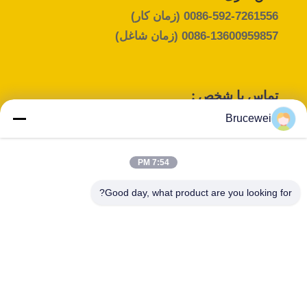
0086-592-7261556
(زمان کار)
0086-13600959857
(زمان شاغل)
تماس با شخص :
Mr. Bruce wei
Brucewei
پست الکترونیک :
brucewei@lianyiint.com
7:54 PM
تلفن :
عنوان شغلی :
Good day, what product are you looking for?
MG
86-13600959857
WHATSAPP :
WeChat :
+8613600959857
86-13600959857
اسکایپ :
Brucie585