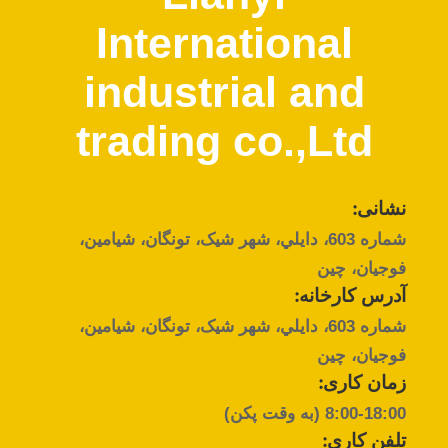
کیفیت
International
تماس
industrial and
با
trading co.,Ltd
ما
درخواست
نشانی:
نقل قول
شماره 603، دايلي، شهر شيک، تونگان، شيامين،
فوجيان، چين
آدرس کارخانه:
نقشه
شماره 603، دايلي، شهر شيک، تونگان، شيامين،
سایت
فوجيان، چين
زمان کاری:
PRIVACY
8:00-18:00 (به وقت پکن)
POLICY
تلفن کاری: