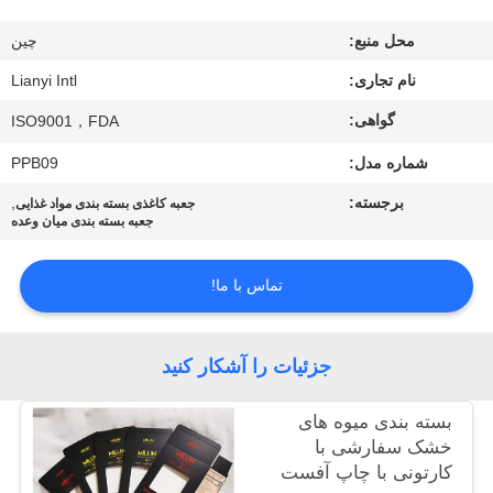
کیفیت
محل منبع:
چین
تماس
نام تجاری:
Lianyi Intl
با
گواهی:
ISO9001，FDA
ما
شماره مدل:
PPB09
برجسته:
,
جعبه کاغذی بسته بندی مواد غذایی
جعبه بسته بندی میان وعده
درخواست
نقل قول
تماس با ما!
نقشه
جزئیات را آشکار کنید
سایت
بسته بندی میوه های
PRIVACY
خشک سفارشی با
کارتونی با چاپ آفست
POLICY