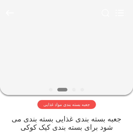
Lianyi
International
industrial
and
trading
co.,Ltd.
All
Rights
خانه
Reserved.
محصولات
دربارهی
ما
کارخانه
جعبه بسته بندی مواد غذایی
تور
جعبه بسته بندی غذایی بسته بندی می
کنترل
شود برای بسته بندی کیک کوکی