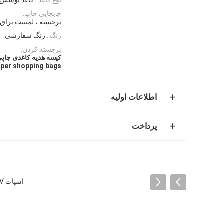
جابجایی چاپ:
برجسته ، لمینیت براق
رنگ::
رنگ سفارشی
برجسته کردن:
کیسه هدیه کاغذی چا
aper shopping bags
اطلاعات اولیه
پرداخت
اسپات UV / چاپ گرم کیف های خرید کاغذ خرده فروشی شیرینی کیسه هدیه شیرین برای کودکان