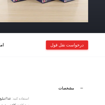
درخواست نقل قول
ام
مشخصات
استفاده کنید::
غذا/تبلی
نوع کاغذ::
کاغذ پوشش 