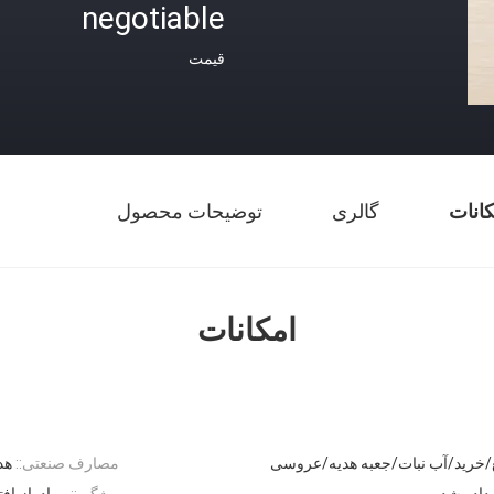
negotiable
قیمت
کانات
گالری
توضیحات محصول
امکانات
غ/خرید/آب نبات/جعبه هدیه/عروسی
مصارف صنعتی::
هد
داده شده
ویژگی::
مواد بازیاف