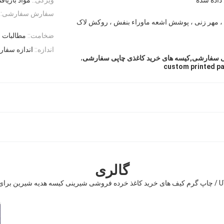
سفارش سفارشی::
 ، مهر زنی ، پوشش اشعه ماوراء بنفش ، روکش لاک
ضخامت::
مطالبات 
اندازه::
اندازه سفا
,
پی سفارشی,کیسه های خرید کاغذی چاپی سفارشی
custom printed p
گالری