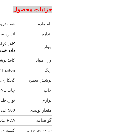
جزئیات محصول
نام ماده
عمده فروش
اندازه
اندازه س
کاغذ کرا
مواد
داده شده 
وزن مواد
کاغذ پوشش 
رنگ
CMYK / Panton
پوشش سطح
گچکاری، گچکا
چاپ
چاپ 4c ، CMYK ، PANTONE
لوازم
نوار، طنا
مقدار تولیدی
500 عدد یا طرح
گواهینامه
01، FDA
کیسه ی جد
بسته بندی بیرونی