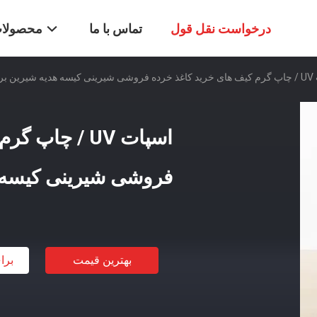
درخواست نقل قول
تماس با ما
محصولا
رای کودکان
اسپات UV / چا
فروشی شیرینی کیسه ه
بهترین قیمت
برا