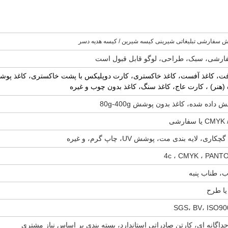
 سفارشی تبلیغاتی شیرینی کیسه شیرین / کیسه هدیه دسر
فارشی، سبک، طراحی، لوگو قابل قبول است
فت، کاغذ آفست، کاغذ خاکستری، کارت دوپلیکس با پشت خاکستری، کاغذ پو
(هنر) ، کارت عاج، کاغذ سنگ، کاغذ بدون چوب و غیره
داده شده، کاغذ بدون پوشش 80g-400g
 یا سفارشی
ری، لایه بندی مت، پوشش UV، چاپ گرم، و غیره
ب، طناب پنبه
SGS، BV، ISO90
اگانه ای، کارتن صادراتی استاندارد، بسته بندی بر اساس نیاز مشتری