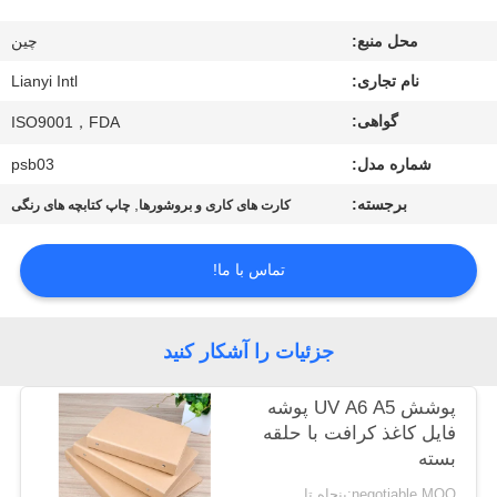
کیفیت
محل منبع:
چین
تماس
نام تجاری:
Lianyi Intl
با
گواهی:
ISO9001，FDA
ما
شماره مدل:
psb03
برجسته:
,
کارت های کاری و بروشورها
چاپ کتابچه های رنگی
درخواست
نقل قول
تماس با ما!
نقشه
جزئیات را آشکار کنید
سایت
پوشش UV A6 A5 پوشه
فایل کاغذ کرافت با حلقه
PRIVACY
بسته
POLICY
negotiable MOQ:پنجاه تا