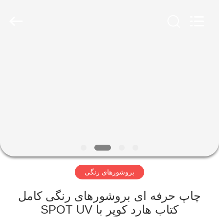
Lianyi
International
industrial
and
trading
co.,Ltd.
All
Rights
خانه
Reserved.
محصولات
دربارهی
ما
کارخانه
بروشورهای رنگی
تور
چاپ حرفه ای بروشورهای رنگی کامل
کنترل
کتاب هارد کوپر با SPOT UV