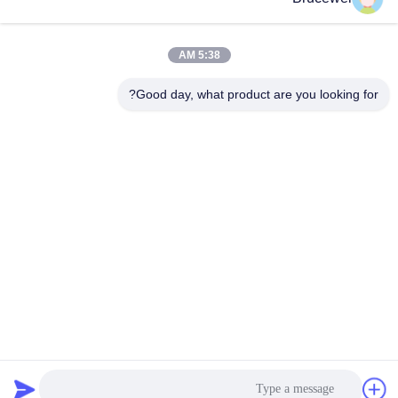
دسته بندی های محبوب
همه
5:38 AM
جعبه بسته بندی مواد
Good day, what product are you looking for?
جعبه بسته بندی کاغذی
غذایی
جعبه های بسته بندی
جعبه هدیه کاغذی سفت
کارتونی
و سخت
قاب عکس سفارشی
بسته بندی کباب
جعبه قوطی فلزی
بطری شیشه ای
اشتراک