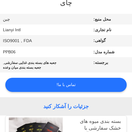
چای
کیفیت
محل منبع:
چین
تماس
نام تجاری:
Lianyi Intl
با
گواهی:
ISO9001，FDA
ما
شماره مدل:
PPB06
درخواست
برجسته:
,
جعبه های بسته بندی غذایی سفارشی
جعبه بسته بندی میان وعده
نقل قول
تماس با ما!
نقشه
سایت
جزئیات را آشکار کنید
PRIVACY
بسته بندی میوه های
POLICY
خشک سفارشی با