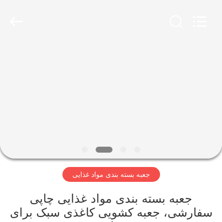
Lianyi
International
industrial
and
trading
co.,Ltd.
All
Rights
خانه
Reserved.
محصولات
دربارهی
ما
کارخانه
جعبه بسته بندی مواد غذایی
تور
جعبه بسته بندی مواد غذایی چاپی
کنترل
سفارشی، جعبه کشویی کاغذی سبک برای